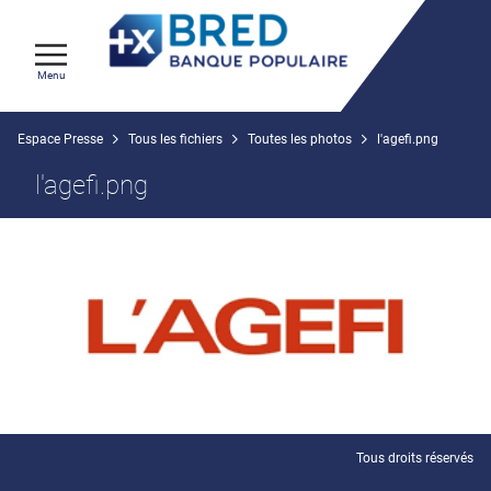
Menu
Espace Presse
Tous les fichiers
Toutes les photos
l'agefi.png
l'agefi.png
Tous droits réservés